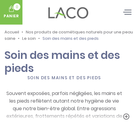
0
PANIER
Accueil
Nos produits de cosmétiques naturels pour une peau
saine
Le soin
Soin des mains et des pieds
Soin des mains et des
pieds
SOIN DES MAINS ET DES PIEDS
Souvent exposées, parfois négligées, les mains et
les pieds reflètent autant notre hygiène de vie
que notre bien-être global. Entre agressions
extérieures, frottements répétés et variations de
add_circle_outline
température, ces extrémités requièrent une
attention particulière pour conserver douceur,