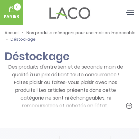
0
PANIER
Accueil
Nos produits ménagers pour une maison impeccable
Déstockage
Déstockage
Des produits d'entretien et de seconde main de
qualité à un prix défiant toute concurrence !
Faites plaisir ou faites-vous plaisir avec nos
produits ! Les articles présents dans cette
catégorie ne sont ni échangeables, ni
remboursables et achetés en l'état.
add_circle_outline
Prenez note des particularités de ces
produits :
- Articles ni repris, ni échangés