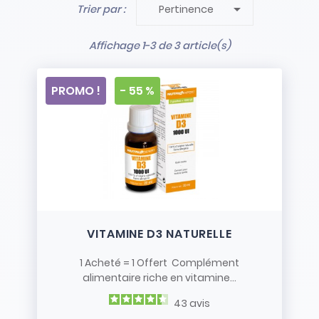

Trier par :
Pertinence
- Stock limité et non renouvelé
- Vendus en l’état
Affichage 1-3 de 3 article(s)
PROMO !
- 55 %
VITAMINE D3 NATURELLE
1 Acheté = 1 Offert Complément
alimentaire riche en vitamine...
43
avis