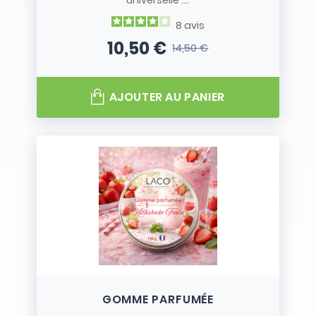
universelle :...
8
avis
10,50 €
14,50 €
Prix
Prix de base
AJOUTER AU PANIER
GOMME PARFUMÉE