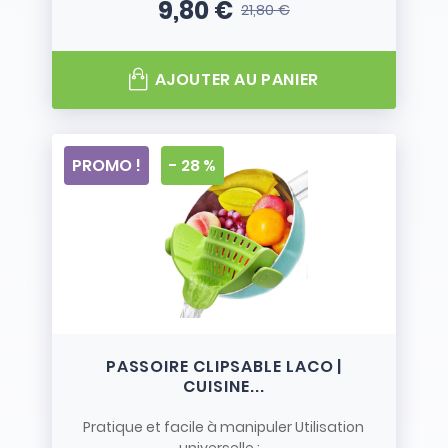
9,80 €
21,80 €
Prix
Prix de base
AJOUTER AU PANIER
PROMO !
- 28 %
PASSOIRE CLIPSABLE LACO |
CUISINE...
Pratique et facile à manipuler Utilisation