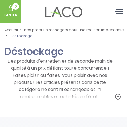
0
PANIER
Accueil
Nos produits ménagers pour une maison impeccable
Déstockage
Déstockage
Des produits d'entretien et de seconde main de
qualité à un prix défiant toute concurrence !
Faites plaisir ou faites-vous plaisir avec nos
produits ! Les articles présents dans cette
catégorie ne sont ni échangeables, ni
remboursables et achetés en l'état.
add_circle_outline
Prenez note des particularités de ces
produits :
- Articles ni repris, ni échangés