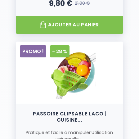
9,80 €
21,80 €
Prix
Prix de base
AJOUTER AU PANIER
PROMO !
- 28 %
PASSOIRE CLIPSABLE LACO |
CUISINE...
Pratique et facile à manipuler Utilisation