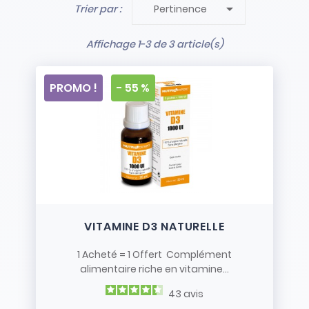

Trier par :
Pertinence
- Stock limité et non renouvelé
- Vendus en l’état
Affichage 1-3 de 3 article(s)
PROMO !
- 55 %
VITAMINE D3 NATURELLE
1 Acheté = 1 Offert Complément
alimentaire riche en vitamine...
43
avis