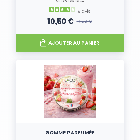
universelle :...
8
avis
10,50 €
14,50 €
Prix
Prix de base
AJOUTER AU PANIER
GOMME PARFUMÉE