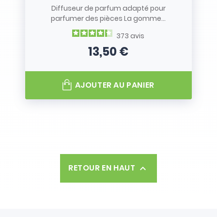
Diffuseur de parfum adapté pour
parfumer des pièces La gomme...
373
avis
13,50 €
Prix
AJOUTER AU PANIER
RETOUR EN HAUT
