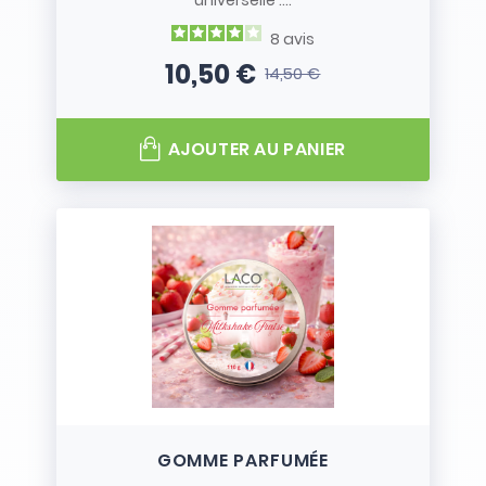
universelle :...
8
avis
10,50 €
14,50 €
Prix
Prix de base
AJOUTER AU PANIER
GOMME PARFUMÉE