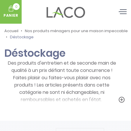
0
PANIER
Accueil
Nos produits ménagers pour une maison impeccable
Déstockage
Déstockage
Des produits d'entretien et de seconde main de
qualité à un prix défiant toute concurrence !
Faites plaisir ou faites-vous plaisir avec nos
produits ! Les articles présents dans cette
catégorie ne sont ni échangeables, ni
remboursables et achetés en l'état.
add_circle_outline
Prenez note des particularités de ces
produits :
- Articles ni repris, ni échangés