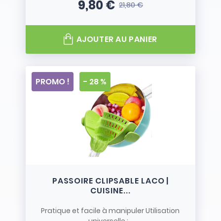
9,80 €
21,80 €
Prix
Prix de base
AJOUTER AU PANIER
PROMO !
- 28 %
PASSOIRE CLIPSABLE LACO |
CUISINE...
Pratique et facile à manipuler Utilisation