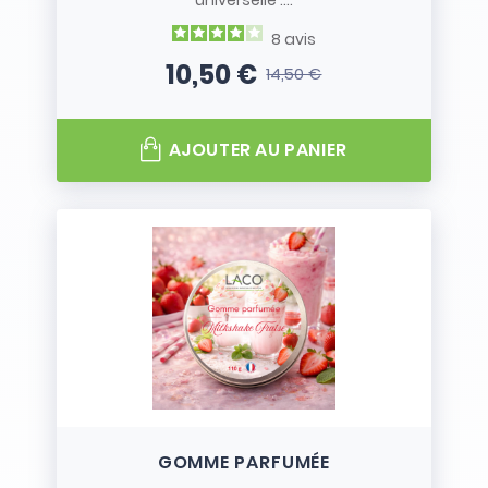
universelle :...
8
avis
10,50 €
14,50 €
Prix
Prix de base
AJOUTER AU PANIER
GOMME PARFUMÉE