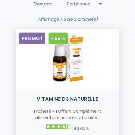

Trier par :
Pertinence
- Stock limité et non renouvelé
- Vendus en l’état
Affichage 1-3 de 3 article(s)
PROMO !
- 55 %
VITAMINE D3 NATURELLE
1 Acheté = 1 Offert Complément
alimentaire riche en vitamine...
43
avis