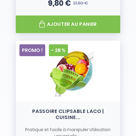
9,80 €
21,80 €
Prix
Prix de base
AJOUTER AU PANIER
PROMO !
- 28 %
PASSOIRE CLIPSABLE LACO |
CUISINE...
Pratique et facile à manipuler Utilisation