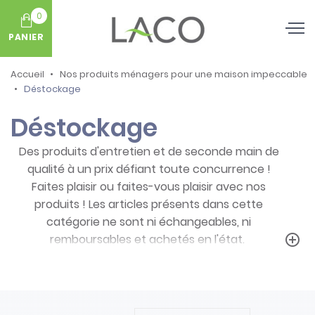
0
PANIER
Accueil
Nos produits ménagers pour une maison impeccable
Déstockage
Déstockage
Des produits d'entretien et de seconde main de
qualité à un prix défiant toute concurrence !
Faites plaisir ou faites-vous plaisir avec nos
produits ! Les articles présents dans cette
catégorie ne sont ni échangeables, ni
remboursables et achetés en l'état.
add_circle_outline
Prenez note des particularités de ces
produits :
- Articles ni repris, ni échangés