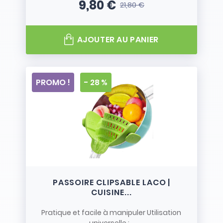
9,80 €
21,80 €
Prix
Prix de base
AJOUTER AU PANIER
PROMO !
- 28 %
PASSOIRE CLIPSABLE LACO |
CUISINE...
Pratique et facile à manipuler Utilisation