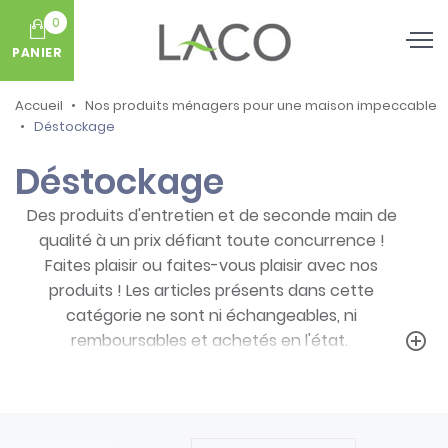
0
PANIER
Accueil
Nos produits ménagers pour une maison impeccable
Déstockage
Déstockage
Des produits d'entretien et de seconde main de
qualité à un prix défiant toute concurrence !
Faites plaisir ou faites-vous plaisir avec nos
produits ! Les articles présents dans cette
catégorie ne sont ni échangeables, ni
remboursables et achetés en l'état.
add_circle_outline
Prenez note des particularités de ces
produits :
- Articles ni repris, ni échangés