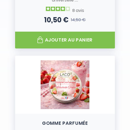
universelle :...
8
avis
10,50 €
14,50 €
Prix
Prix de base
AJOUTER AU PANIER
GOMME PARFUMÉE