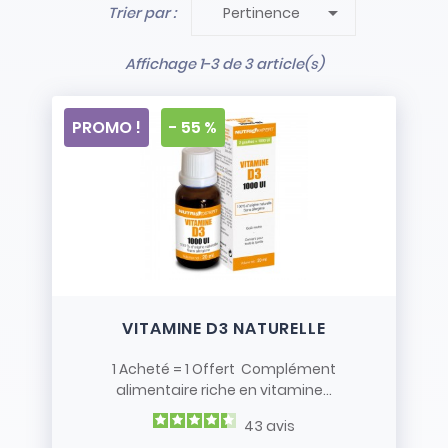

Trier par :
Pertinence
- Stock limité et non renouvelé
- Vendus en l’état
Affichage 1-3 de 3 article(s)
PROMO !
- 55 %
VITAMINE D3 NATURELLE
1 Acheté = 1 Offert Complément
alimentaire riche en vitamine...
43
avis