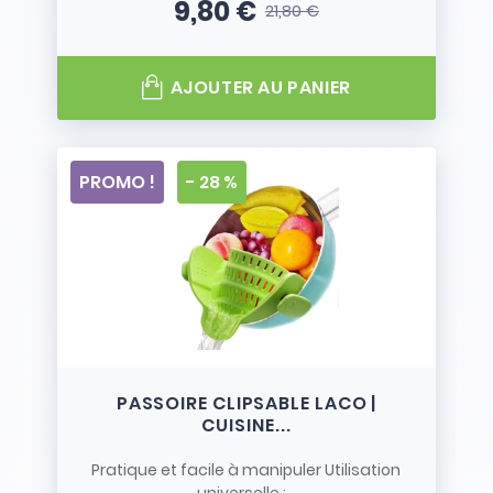
9,80 €
21,80 €
Prix
Prix de base
AJOUTER AU PANIER
PROMO !
- 28 %
PASSOIRE CLIPSABLE LACO |
CUISINE...
Pratique et facile à manipuler Utilisation