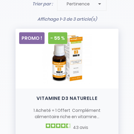

Trier par :
Pertinence
- Stock limité et non renouvelé
- Vendus en l’état
Affichage 1-3 de 3 article(s)
PROMO !
- 55 %
VITAMINE D3 NATURELLE
1 Acheté = 1 Offert Complément
alimentaire riche en vitamine...
43
avis