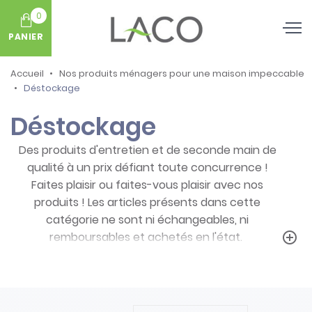
0
PANIER
Accueil
Nos produits ménagers pour une maison impeccable
Déstockage
Déstockage
Des produits d'entretien et de seconde main de
qualité à un prix défiant toute concurrence !
Faites plaisir ou faites-vous plaisir avec nos
produits ! Les articles présents dans cette
catégorie ne sont ni échangeables, ni
remboursables et achetés en l'état.
add_circle_outline
Prenez note des particularités de ces
produits :
- Articles ni repris, ni échangés