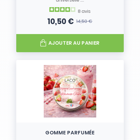
universelle :...
8
avis
10,50 €
14,50 €
Prix
Prix de base
AJOUTER AU PANIER
GOMME PARFUMÉE