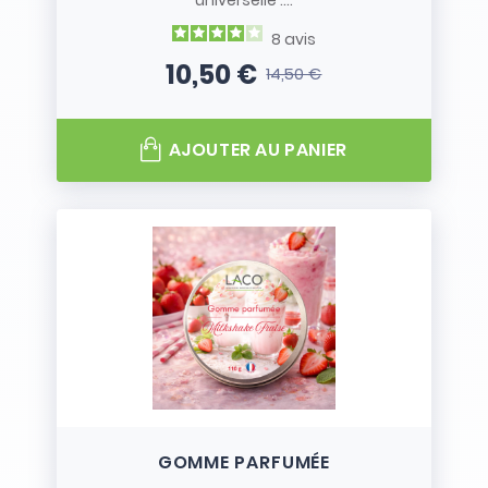
universelle :...
8
avis
10,50 €
14,50 €
Prix
Prix de base
AJOUTER AU PANIER
GOMME PARFUMÉE