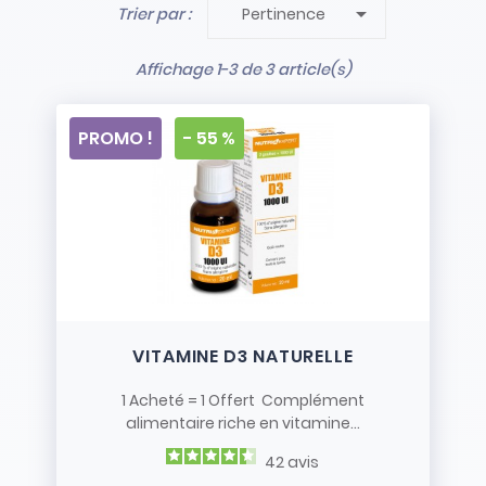

Trier par :
Pertinence
- Stock limité et non renouvelé
- Vendus en l’état
Affichage 1-3 de 3 article(s)
PROMO !
- 55 %
VITAMINE D3 NATURELLE
1 Acheté = 1 Offert Complément
alimentaire riche en vitamine...
42
avis