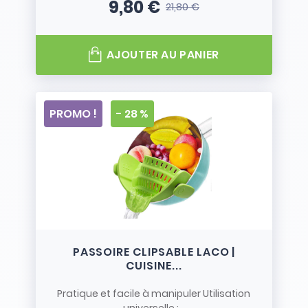
9,80 €
21,80 €
Prix
Prix de base
AJOUTER AU PANIER
PROMO !
- 28 %
PASSOIRE CLIPSABLE LACO |
CUISINE...
Pratique et facile à manipuler Utilisation