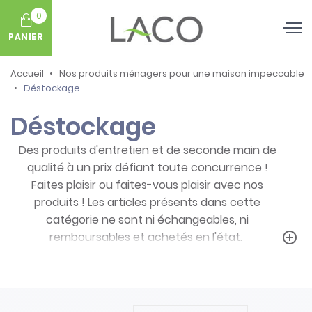
0
PANIER
Accueil
Nos produits ménagers pour une maison impeccable
Déstockage
Déstockage
Des produits d'entretien et de seconde main de
qualité à un prix défiant toute concurrence !
Faites plaisir ou faites-vous plaisir avec nos
produits ! Les articles présents dans cette
catégorie ne sont ni échangeables, ni
remboursables et achetés en l'état.
add_circle_outline
Prenez note des particularités de ces
produits :
- Articles ni repris, ni échangés